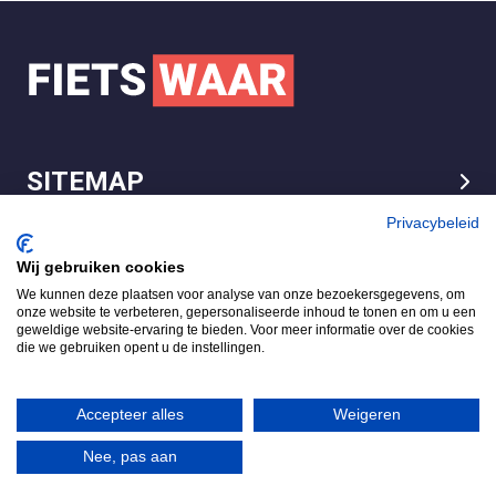
SITEMAP
LEGAL
Privacybeleid
Wij gebruiken cookies
We kunnen deze plaatsen voor analyse van onze bezoekersgegevens, om
FietsWaar.nl
onze website te verbeteren, gepersonaliseerde inhoud te tonen en om u een
4.7
geweldige website-ervaring te bieden. Voor meer informatie over de cookies
die we gebruiken opent u de instellingen.
Gebaseerd op 540 reviews
Review ons op
Accepteer alles
Weigeren
Nee, pas aan