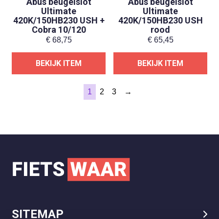
Abus beugelslot
Abus beugelslot
Ultimate
Ultimate
420K/150HB230 USH +
420K/150HB230 USH
Cobra 10/120
rood
€
68,75
€
65,45
BEKIJK ITEM
BEKIJK ITEM
1
2
3
→
SITEMAP