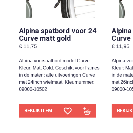
Alpina spatbord voor 24
Alpina
Curve matt gold
Curve 
€
11,75
€
11,95
Alpina voorspatbord model Curve.
Alpina vo
Kleur: Matt Gold. Geschikt voor frames
Kleur: Mat
in de maten: alle uitvoeringen Curve
in de mate
met 24inch wielmaat. Kleurnummer:
met 26inc
09000-10502 .
09000-105
BEKIJK ITEM
BEKIJK