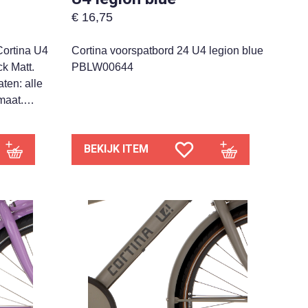
€
16,75
Cortina U4
Cortina voorspatbord 24 U4 legion blue
ck Matt.
PBLW00644
ten: alle
lmaat.…
BEKIJK ITEM