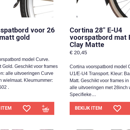
 spatbord voor 26
Cortina 28″ E-U4
matt gold
voorspatbord mat
Clay Matte
€
20,45
orspatbord model Curve.
t Gold. Geschikt voor frames
Cortina voorspatbord model C
n: alle uitvoeringen Curve
U1/E-U4 Transport. Kleur: B
h wielmaat. Kleurnummer:
Matt. Geschikt voor frames in
02 .
alle uitvoeringen met 28inch 
Specifieke…
 ITEM
BEKIJK ITEM