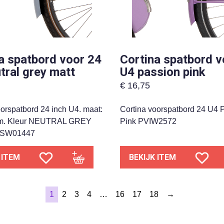
a spatbord voor 24
Cortina spatbord v
tral grey matt
U4 passion pink
€
16,75
oorspatbord 24 inch U4. maat:
Cortina voorspatbord 24 U4 
m. Kleur NEUTRAL GREY
Pink PVIW2572
SW01447
 ITEM
BEKIJK ITEM
1
2
3
4
…
16
17
18
→