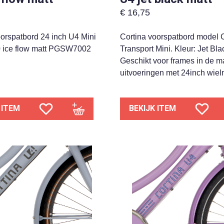
€
16,75
oorspatbord 24 inch U4 Mini
Cortina voorspatbord model 
 ice flow matt PGSW7002
Transport Mini. Kleur: Jet Bla
Geschikt voor frames in de ma
uitvoeringen met 24inch wie
 ITEM
BEKIJK ITEM