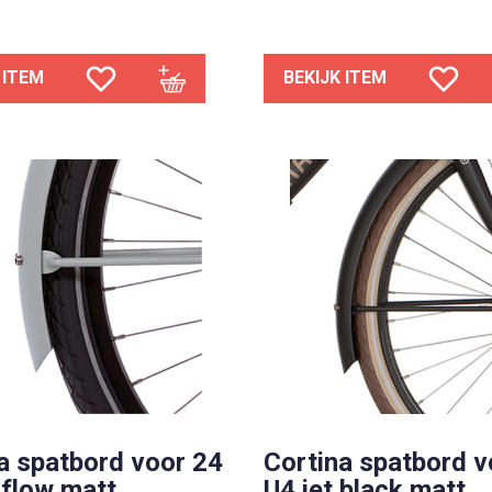
 ITEM
BEKIJK ITEM
a spatbord voor 24
Cortina spatbord v
 flow matt
U4 jet black matt