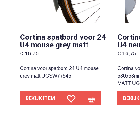
Cortina spatbord voor 24
Cortin
U4 mouse grey matt
U4 neu
€
16,75
€
16,75
Cortina voor spatbord 24 U4 mouse
Cortina v
grey matt UGSW77545
580x58m
MATT UG
BEKIJK ITEM
BEKIJK