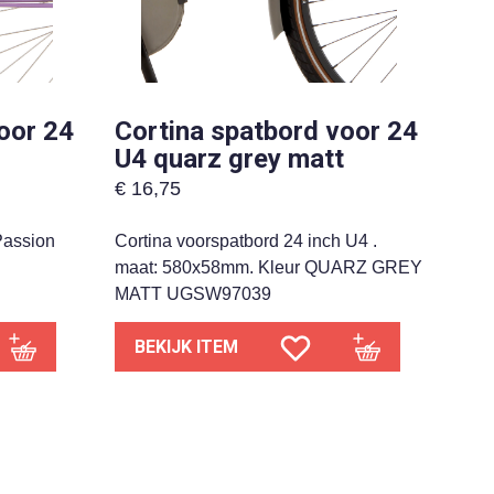
oor 24
Cortina spatbord voor 24
U4 quarz grey matt
€
16,75
Passion
Cortina voorspatbord 24 inch U4 .
maat: 580x58mm. Kleur QUARZ GREY
MATT UGSW97039
BEKIJK ITEM