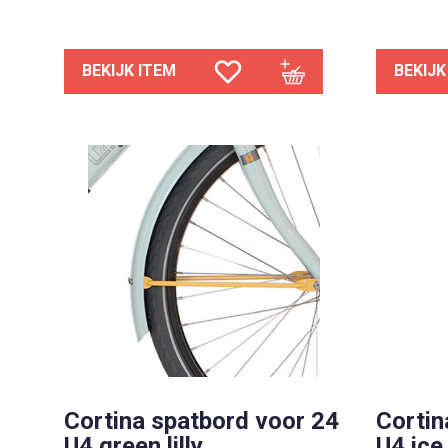
BEKIJK ITEM
BEKIJK
Cortina spatbord voor 24
Cortin
U4 green lilly
U4 ice