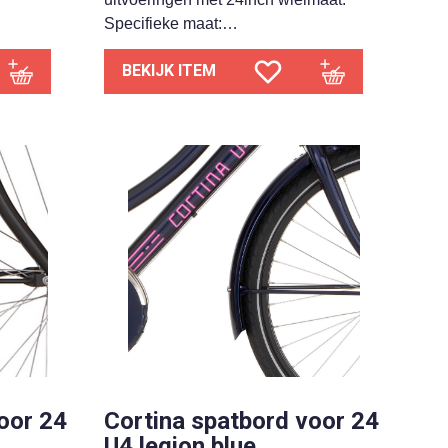
Specifieke maat:…
BEKIJK ITEM
oor 24
Cortina spatbord voor 24
U4 legion blue