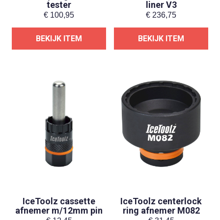
tester
liner V3
€
100,95
€
236,75
BEKIJK ITEM
BEKIJK ITEM
IceToolz cassette
IceToolz centerlock
afnemer m/12mm pin
ring afnemer M082