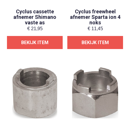
Cyclus cassette
Cyclus freewheel
afnemer Shimano
afnemer Sparta ion 4
vaste as
noks
€
21,95
€
11,45
BEKIJK ITEM
BEKIJK ITEM