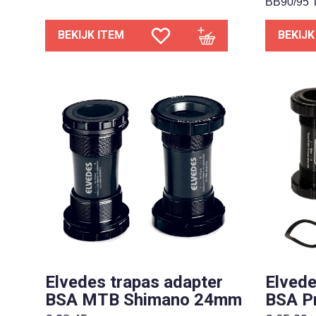
BB90/95 
BEKIJK ITEM
BEKIJK
Elvedes trapas adapter
Elvede
BSA MTB Shimano 24mm
BSA P