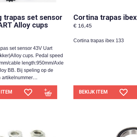
 trapas set sensor
Cortina trapas ibe
ART Alloy cups
€
16,45
Cortina trapas ibex 133
apas set sensor 43V Uart
ekker)Alloy cups. Pedal speed
mm/cable length:950mm/Axle
oy BB. Bij speling op de
n artikelnummer…
 ITEM
BEKIJK ITEM