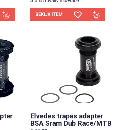
Sram/Truvativ mtb+race
m
BEKIJK ITEM
pter
Elvedes trapas adapter
BSA Sram Dub Race/MTB