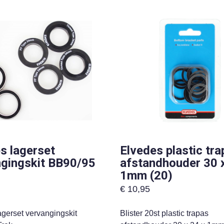
s lagerset
Elvedes plastic tr
gingskit BB90/95
afstandhouder 30 x
1mm (20)
€
10,95
agerset vervangingskit
Blister 20st plastic trapas