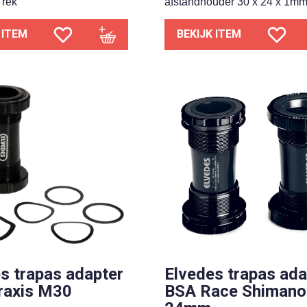
Trek
afstandhouder 30 x 24 x 1m
 ITEM
BEKIJK ITEM
s trapas adapter
Elvedes trapas ada
raxis M30
BSA Race Shimano