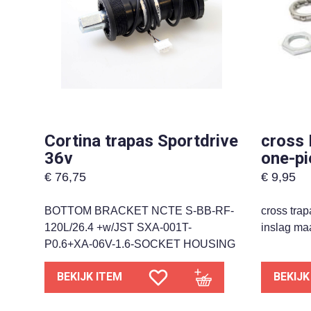
Cortina trapas Sportdrive
cross 
36v
one-pi
€
76,75
€
9,95
BOTTOM BRACKET NCTE S-BB-RF-
cross tra
120L/26.4 +w/JST SXA-001T-
inslag m
P0.6+XA-06V-1.6-SOCKET HOUSING
BEKIJK ITEM
BEKIJK