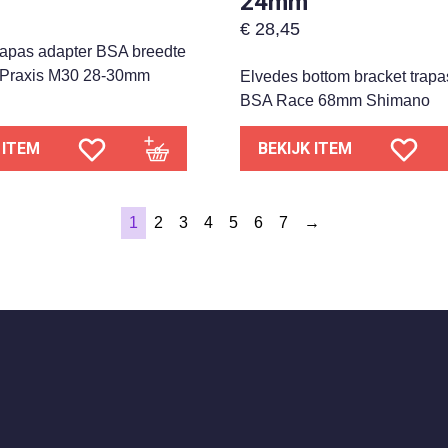
24mm
€
28,45
rapas adapter BSA breedte
Praxis M30 28-30mm
Elvedes bottom bracket trapa
BSA Race 68mm Shimano
 ITEM
BEKIJK ITEM
1
2
3
4
5
6
7
→