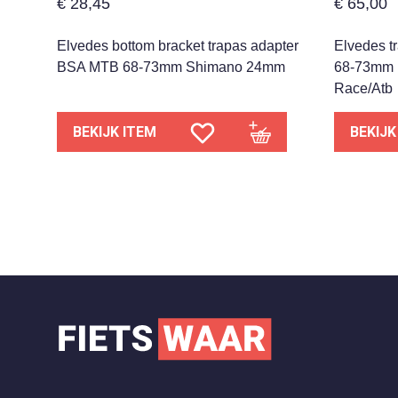
€
28,45
€
65,00
Elvedes bottom bracket trapas adapter
Elvedes t
BSA MTB 68-73mm Shimano 24mm
68-73mm 
Race/Atb
BEKIJK ITEM
BEKIJK