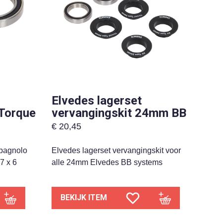
Elvedes lagerset
Torque
vervangingskit 24mm BB
€
20,45
mpagnolo
Elvedes lagerset vervangingskit voor
7 x 6
alle 24mm Elvedes BB systems
BEKIJK ITEM