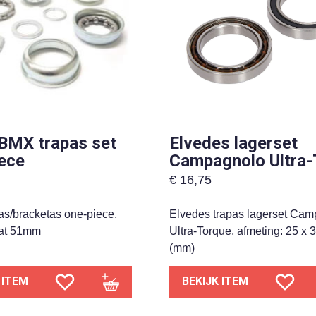
BMX trapas set
Elvedes lagerset
ece
Campagnolo Ultra-
€
16,75
pas/bracketas one-piece,
Elvedes trapas lagerset Ca
aat 51mm
Ultra-Torque, afmeting: 25 x 3
(mm)
 ITEM
BEKIJK ITEM