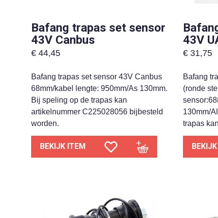
Bafang trapas set sensor
Bafang
43V Canbus
43V U
€
44,45
€
31,75
Bafang trapas set sensor 43V Canbus
Bafang tr
68mm/kabel lengte: 950mm/As 130mm.
(ronde st
Bij speling op de trapas kan
sensor:68
artikelnummer C225028056 bijbesteld
130mm/All
worden.
trapas ka
BEKIJK ITEM
BEKIJK