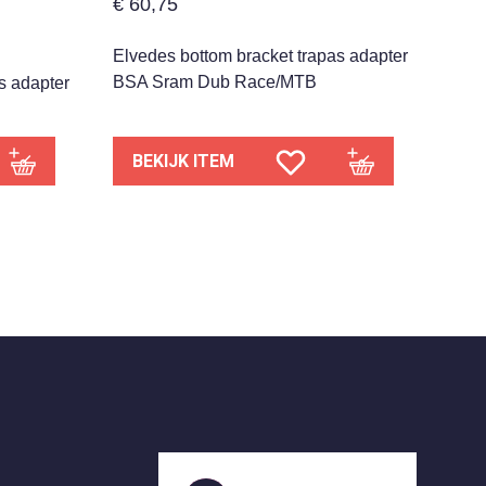
€
60,75
Elvedes bottom bracket trapas adapter
BSA Sram Dub Race/MTB
s adapter
BEKIJK ITEM