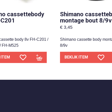
no cassettebody
Shimano cassette
-C201
montage bout 8/9v
€
3,45
assette body 8v FH-C201 /
Shimano cassette body mont
/ FH-M525
8/9v
 ITEM
BEKIJK ITEM