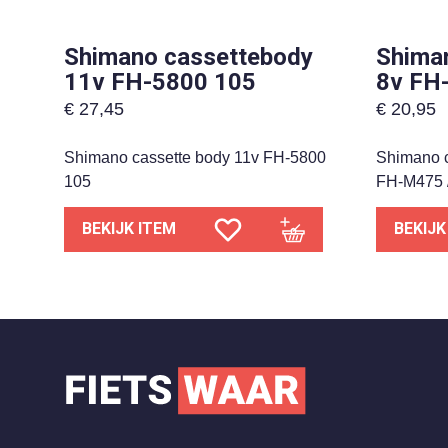
Shimano cassettebody
Shima
11v FH-5800 105
8v FH
€
27,45
€
20,95
Shimano cassette body 11v FH-5800
Shimano c
105
FH-M475 
BEKIJK ITEM
BEKIJK