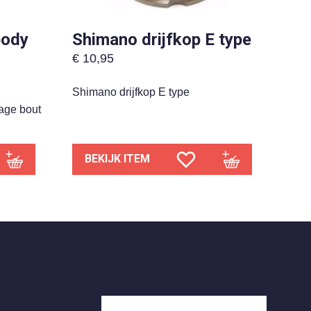
body
Shimano drijfkop E type
€
10,95
Shimano drijfkop E type
age bout
BEKIJK ITEM