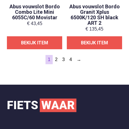
Abus vouwslot Bordo
Abus vouwslot Bordo
Combo Lite Mini
Granit Xplus
6055C/60 Movistar
6500K/120 SH black
ART 2
€
43,45
€
135,45
BEKIJK ITEM
BEKIJK ITEM
1
2
3
4
→