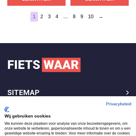
1
2
3
4
…
8
9
10
→
SITEMAP
LEGAL
Privacybeleid
Wij gebruiken cookies
We kunnen deze plaatsen voor analyse van onze bezoekersgegevens, om
FietsWaar.nl
onze website te verbeteren, gepersonaliseerde inhoud te tonen en om u een
4.7
geweldige website-ervaring te bieden. Voor meer informatie over de cookies