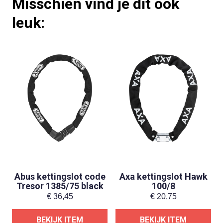
Misschien vind je dit ook
leuk:
Abus kettingslot code
Axa kettingslot Hawk
Tresor 1385/75 black
100/8
€
36,45
€
20,75
BEKIJK ITEM
BEKIJK ITEM