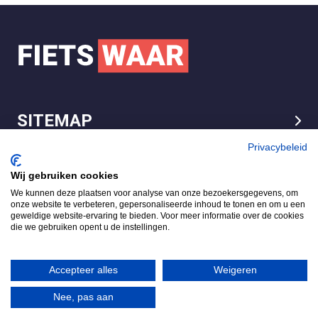
SITEMAP
LEGAL
Privacybeleid
Wij gebruiken cookies
We kunnen deze plaatsen voor analyse van onze bezoekersgegevens, om
FietsWaar.nl
onze website te verbeteren, gepersonaliseerde inhoud te tonen en om u een
4.7
geweldige website-ervaring te bieden. Voor meer informatie over de cookies
die we gebruiken opent u de instellingen.
Gebaseerd op 540 reviews
Review ons op
Accepteer alles
Weigeren
Nee, pas aan