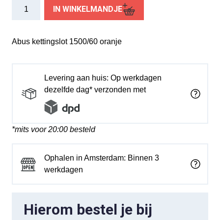
Abus
IN WINKELMANDJE
kettingslot
1500/60
web
Abus kettingslot 1500/60 oranje
orange
aantal
Levering aan huis: Op werkdagen
dezelfde dag* verzonden met
*mits voor 20:00 besteld
Ophalen in Amsterdam: Binnen 3
werkdagen
Hierom bestel je bij