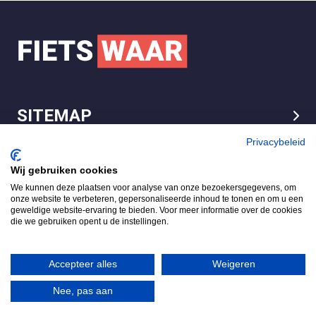
SITEMAP
LEGAL
Privacybeleid
Wij gebruiken cookies
We kunnen deze plaatsen voor analyse van onze bezoekersgegevens, om
FietsWaar.nl
onze website te verbeteren, gepersonaliseerde inhoud te tonen en om u een
4.7
geweldige website-ervaring te bieden. Voor meer informatie over de cookies
die we gebruiken opent u de instellingen.
Gebaseerd op 540 reviews
Review ons op
Accepteer alles
Weigeren
Nee, pas aan