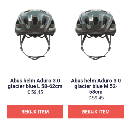
Abus helm Aduro 3.0
Abus helm Aduro 3.0
glacier blue L 58-62cm
glacier blue M 52-
58cm
€
59,45
€
59,45
BEKIJK ITEM
BEKIJK ITEM