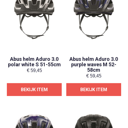
Abus helm Aduro 3.0
Abus helm Aduro 3.0
polar white S 51-55cm
purple waves M 52-
58cm
€
59,45
€
59,45
BEKIJK ITEM
BEKIJK ITEM