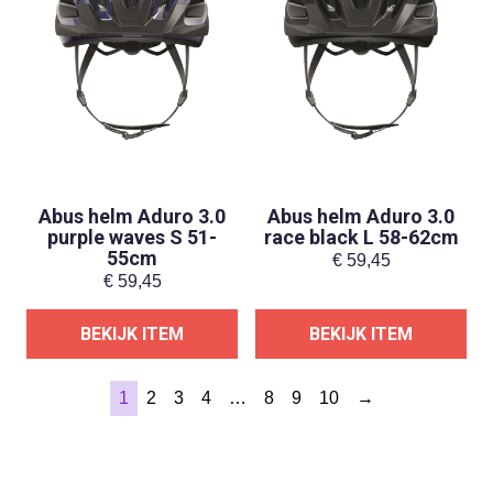
Abus helm Aduro 3.0
Abus helm Aduro 3.0
purple waves S 51-
race black L 58-62cm
55cm
€
59,45
€
59,45
BEKIJK ITEM
BEKIJK ITEM
1
2
3
4
…
8
9
10
→