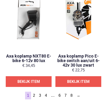
Axa koplamp NXT80 E-
Axa koplamp Pico E-
bike 6-12v 80 lux
bike switch aan/uit 6-
42v 30 lux zwart
€
34,45
€
22,75
BEKIJK ITEM
BEKIJK ITEM
1
2
3
4
…
6
7
8
→