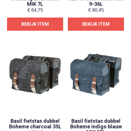
MIK 7L
9-36L
€
64,75
€
90,45
BEKIJK ITEM
BEKIJK ITEM
Basil fietstas dubbel
Basil fietstas dubbel
Boheme charcoal 35L
Boheme indigo blauw