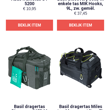
5200
enkele tas MIK Hooks,
9L, zw. gemêl.
€
10,95
€
37,45
BEKIJK ITEM
BEKIJK ITEM
Basil dragertas
Basil dragertas Miles