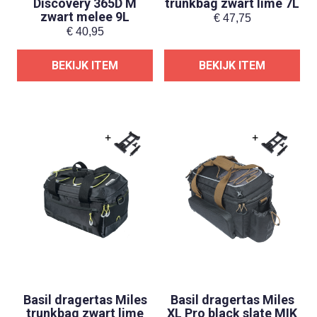
Discovery 365D M
trunkbag zwart lime 7L
zwart melee 9L
€
47,75
€
40,95
BEKIJK ITEM
BEKIJK ITEM
Basil dragertas Miles
Basil dragertas Miles
trunkbag zwart lime
XL Pro black slate MIK