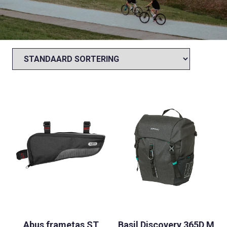
Abus frametas ST
Basil Discovery 365D M