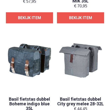
MIK 35L
€
57,95
€
70,95
BEKIJK ITEM
BEKIJK ITEM
Basil fietstas dubbel
Basil fietstas dubbel
Boheme indigo blue
City grey melee 28-32L
35L
€
44,45