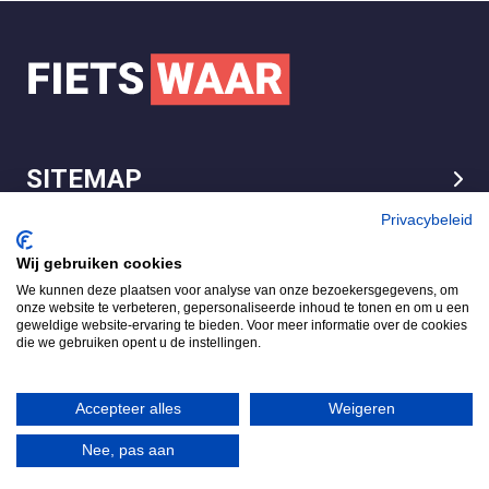
SITEMAP
LEGAL
Privacybeleid
Wij gebruiken cookies
We kunnen deze plaatsen voor analyse van onze bezoekersgegevens, om
FietsWaar.nl
onze website te verbeteren, gepersonaliseerde inhoud te tonen en om u een
4.7
geweldige website-ervaring te bieden. Voor meer informatie over de cookies
die we gebruiken opent u de instellingen.
Gebaseerd op 540 reviews
Review ons op
Accepteer alles
Weigeren
Nee, pas aan