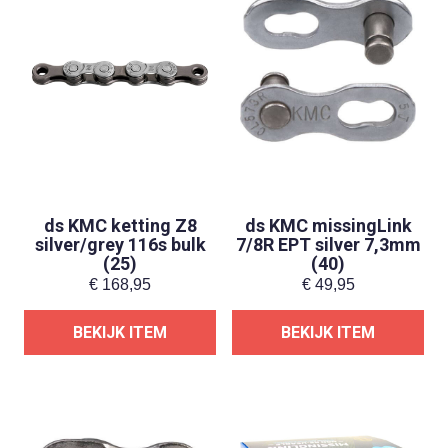
ds KMC ketting Z8
ds KMC missingLink
silver/grey 116s bulk
7/8R EPT silver 7,3mm
(25)
(40)
€
168,95
€
49,95
BEKIJK ITEM
BEKIJK ITEM