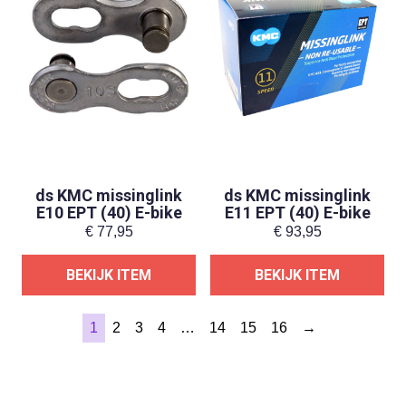
ds KMC missinglink
ds KMC missinglink
E10 EPT (40) E-bike
E11 EPT (40) E-bike
€
77,95
€
93,95
BEKIJK ITEM
BEKIJK ITEM
1
2
3
4
…
14
15
16
→