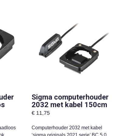
uder
Sigma computerhouder
os
2032 met kabel 150cm
€
11,75
aadloos
Computerhouder 2032 met kabel
ok
‘sigma originals 2021 serie’ BC 5.0