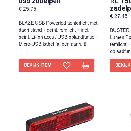
usb zadelpen
RL 150
zadel
€
25,75
€
27,45
BLAZE USB Powerled achterlicht met
dagrijstand + geint. remlicht + incl.
BUSTER 
geint. Li-ion accu / USB oplaadfuntie +
Lumen Pow
Micro-USB kabel (alleen aan/uit)
remlicht +
oplaadfu
BEKIJK ITEM
BEKIJK