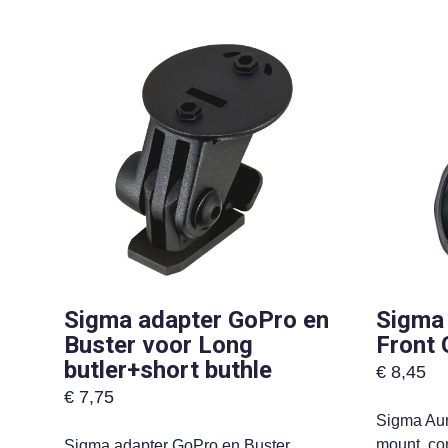
Sigma adapter GoPro en
Sigma 
Buster voor Long
Front
butler+short buthle
€
8,45
€
7,75
Sigma Aur
mount, co
Sigma adapter GoPro en Buster