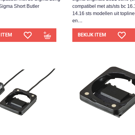
 Sigma Short Butler
compatibel met ats/sts bc 16.
14.16 sts modellen uit toplin
en…
 ITEM
BEKIJK ITEM