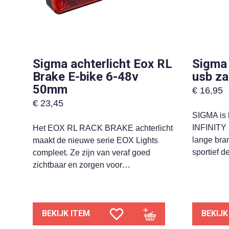
Sigma achterlicht Eox RL
Sigma 
Brake E-bike 6-48v
usb za
50mm
€
16,95
€
23,45
SIGMA is 
INFINITY 
Het EOX RL RACK BRAKE achterlicht
lange bra
maakt de nieuwe serie EOX Lights
sportief d
compleet. Ze zijn van veraf goed
zichtbaar en zorgen voor…
BEKIJK ITEM
BEKIJK