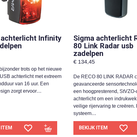
achterlicht Infinity
Sigma achterlicht 
delpen
80 Link Radar usb
zadelpen
€
134,45
bijzonder trots op het nieuwe
USB achterlicht met extreem
De RECO 80 LINK RADAR c
ndduur van 16 uur. Een
geavanceerde sensortechnol
esign zorgt ervoor…
een hoogpresterend, StVZO-
achterlicht om een indrukwe
veilige rijervaring te creëren.
systeem…
 ITEM
BEKIJK ITEM