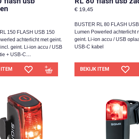
 flash usb
RL 80 flash usb za
pen
€
19,45
BUSTER RL 80 FLASH USB
Lumen Powerled achterlicht m
RL 150 FLASH USB 150
geint. Li-ion accu / USB opla
erled achterlicht met geint.
USB-C kabel
 incl. geint. Li-ion accu / USB
ntie + USB-C…
 ITEM
BEKIJK ITEM