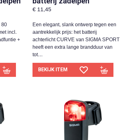
delpen
batterij zadelpen
€
11,45
 80
Een elegant, slank ontwerp tegen een
et incl.
aantrekkelijk prijs: het batterij
adfuntie +
achterlicht CURVE van SIGMA SPORT
heeft een extra lange brandduur van
tot…
BEKIJK ITEM