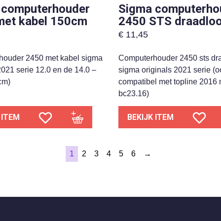
 computerhouder
Sigma computerho
met kabel 150cm
2450 STS draadlo
€
11,45
ouder 2450 met kabel sigma
Computerhouder 2450 sts dr
2021 serie 12.0 en de 14.0 –
sigma originals 2021 serie (o
cm)
compatibel met topline 2016
bc23.16)
 ITEM
BEKIJK ITEM
1
2
3
4
5
6
→