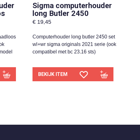
uder
Sigma computerhouder
os
long Butler 2450
€
19,45
aadloos
Computerhouder long butler 2450 set
ok
wl+wr sigma originals 2021 serie (ook
 model
compatibel met bc 23.16 sts)
BEKIJK ITEM