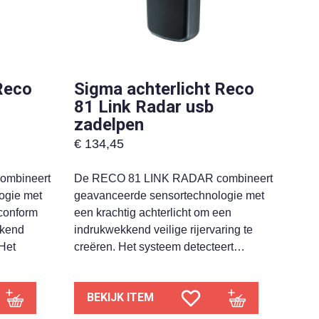
Reco
Sigma achterlicht Reco
81 Link Radar usb
zadelpen
€
134,45
ombineert
De RECO 81 LINK RADAR combineert
ogie met
geavanceerde sensortechnologie met
conform
een krachtig achterlicht om een
kkend
indrukwekkend veilige rijervaring te
 Het
creëren. Het systeem detecteert…
BEKIJK ITEM