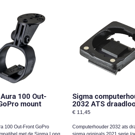
Aura 100 Out-
Sigma computerho
 GoPro mount
2032 ATS draadlo
€
11,45
a 100 Out-Front GoPro
Computerhouder 2032 ats dr
mpatibel met de Sigma Long
sigma originals 2021 serie (o