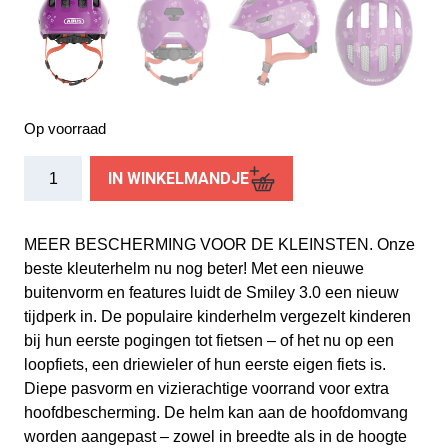
Op voorraad
Abus
IN WINKELMANDJE
helm
Smiley
3.0
MEER BESCHERMING VOOR DE KLEINSTEN. Onze
purple
beste kleuterhelm nu nog beter! Met een nieuwe
star
buitenvorm en features luidt de Smiley 3.0 een nieuw
S
tijdperk in. De populaire kinderhelm vergezelt kinderen
45-
bij hun eerste pogingen tot fietsen – of het nu op een
50cm
loopfiets, een driewieler of hun eerste eigen fiets is.
aantal
Diepe pasvorm en vizierachtige voorrand voor extra
hoofdbescherming. De helm kan aan de hoofdomvang
worden aangepast – zowel in breedte als in de hoogte