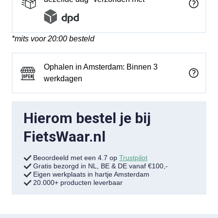
*mits voor 20:00 besteld
Ophalen in Amsterdam: Binnen 3
werkdagen
Hierom bestel je bij
FietsWaar.nl
Beoordeeld met een 4.7 op
Trustpilot
Gratis bezorgd in NL, BE & DE vanaf €100,-
Eigen werkplaats in hartje Amsterdam
20.000+ producten leverbaar