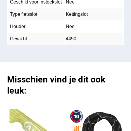
Geschikt voor insteekslot
Nee
Type fietsslot
Kettingslot
Houder
Nee
Gewicht
4450
Misschien vind je dit ook
leuk: