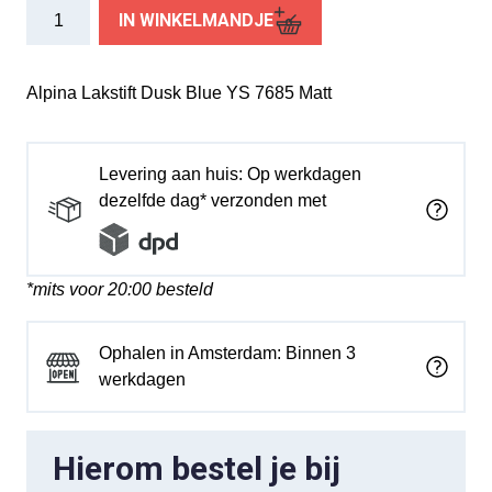
Alpina
IN WINKELMANDJE
lakstift
Dusk
Blue
Alpina Lakstift Dusk Blue YS 7685 Matt
YS
7685
Matt
Levering aan huis: Op werkdagen
aantal
dezelfde dag* verzonden met
*mits voor 20:00 besteld
Ophalen in Amsterdam: Binnen 3
werkdagen
Hierom bestel je bij