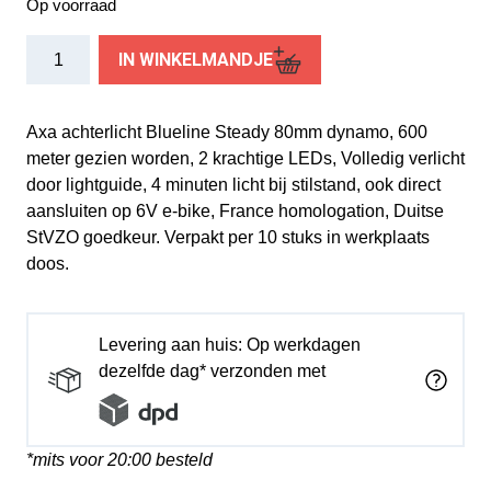
Op voorraad
Axa
IN WINKELMANDJE
achterlicht
Blueline
dynamo
Axa achterlicht Blueline Steady 80mm dynamo, 600
80mm
meter gezien worden, 2 krachtige LEDs, Volledig verlicht
doos
door lightguide, 4 minuten licht bij stilstand, ook direct
(10)
aansluiten op 6V e-bike, France homologation, Duitse
aantal
StVZO goedkeur. Verpakt per 10 stuks in werkplaats
doos.
Levering aan huis: Op werkdagen
dezelfde dag* verzonden met
*mits voor 20:00 besteld