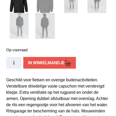
Op voorraad
Basil
IN WINKELMANDJE
regenjas
Hoga
unisex
Geschikt voor fietsen en overige buitenactiviteiten.
Jet
Verstelbare driedelige vaste capuchon met verstevigd
Black
klepje. Extra ventilatie op het rugpand en onder de
XS
armen. Opening dubbel afsluitbaar met overslag. Achter
aantal
de rits een regengootje voor het afvoeren van het water.
Ritsgarage ter bescherming van de hals. Mouweinden