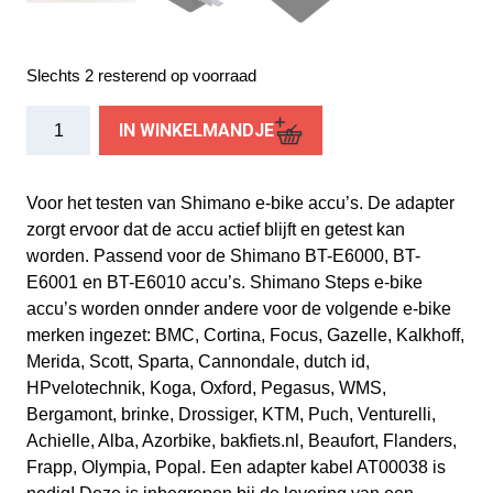
Slechts 2 resterend op voorraad
Batterytester
IN WINKELMANDJE
adapter
Shimano
aantal
Voor het testen van Shimano e-bike accu’s. De adapter
zorgt ervoor dat de accu actief blijft en getest kan
worden. Passend voor de Shimano BT-E6000, BT-
E6001 en BT-E6010 accu’s. Shimano Steps e-bike
accu’s worden onnder andere voor de volgende e-bike
merken ingezet: BMC, Cortina, Focus, Gazelle, Kalkhoff,
Merida, Scott, Sparta, Cannondale, dutch id,
HPvelotechnik, Koga, Oxford, Pegasus, WMS,
Bergamont, brinke, Drossiger, KTM, Puch, Venturelli,
Achielle, Alba, Azorbike, bakfiets.nl, Beaufort, Flanders,
Frapp, Olympia, Popal. Een adapter kabel AT00038 is