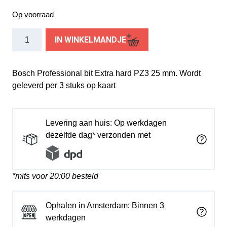
Op voorraad
Bosch
IN WINKELMANDJE
Prof
schroefbit
kruiskop
Bosch Professional bit Extra hard PZ3 25 mm. Wordt
PZ3
geleverd per 3 stuks op kaart
(3)
aantal
Levering aan huis: Op werkdagen
dezelfde dag* verzonden met
*mits voor 20:00 besteld
Ophalen in Amsterdam: Binnen 3
werkdagen