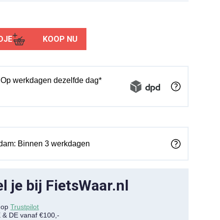
DJE
KOOP NU
: Op werkdagen dezelfde dag*
rdam: Binnen 3 werkdagen
 je bij FietsWaar.nl
7 op
Trustpilot
E & DE vanaf €100,-