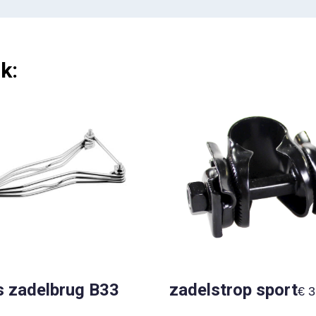
k:
s zadelbrug B33
zadelstrop sport
€
3