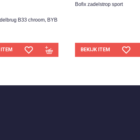
Bofix zadelstrop sport
delbrug B33 chroom, BYB
 ITEM
BEKIJK ITEM