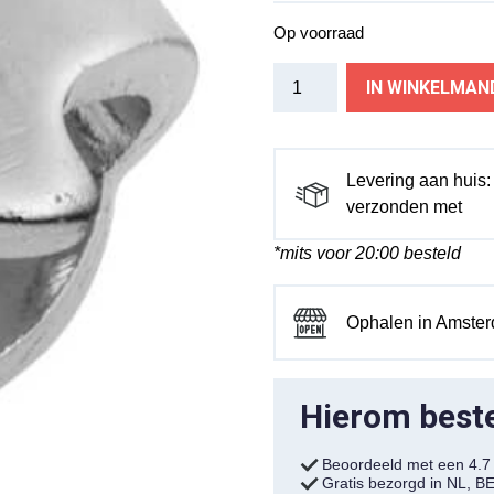
Op voorraad
Brooks
IN WINKELMAN
spanring
B17/B67
chr
aantal
Levering aan huis
verzonden met
*mits voor 20:00 besteld
Ophalen in Amste
Hierom bestel
Beoordeeld met een 4.
Gratis bezorgd in NL, B