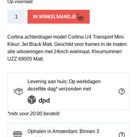
Op voorraad
Cortina
IN WINKELMANDJE
achterdrager
24
U4
Cortina achterdrager model Cortina U4 Transport Mini.
Mini
Kleur: Jet Black Matt. Geschikt voor frames in de maten:
jet
alle uitvoeringen met 24inch wielmaat. Kleurnummer:
black
UZZ 69005 Matt.
matt
aantal
Levering aan huis: Op werkdagen
dezelfde dag* verzonden met
*mits voor 20:00 besteld
Ophalen in Amsterdam: Binnen 3