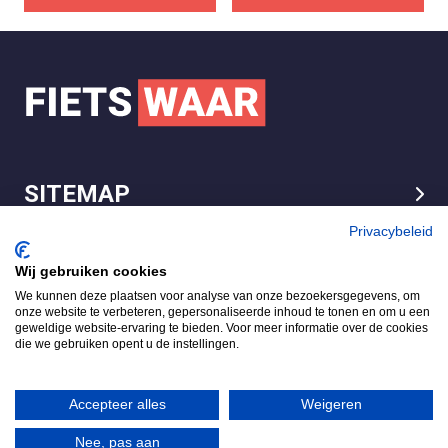
SITEMAP
LEGAL
Privacybeleid
Wij gebruiken cookies
We kunnen deze plaatsen voor analyse van onze bezoekersgegevens, om
FietsWaar.nl
onze website te verbeteren, gepersonaliseerde inhoud te tonen en om u een
4.7
geweldige website-ervaring te bieden. Voor meer informatie over de cookies
die we gebruiken opent u de instellingen.
Gebaseerd op 540 reviews
Review ons op
Accepteer alles
Weigeren
Nee, pas aan