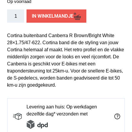
Op voorraad
Cortina
IN WINKELMANDJE
buitenband
Canberra
28
Cortina buitenband Canberra R Brown/Bright White
x
28×1.75/47-622. Cortina band die de styling van jouw
1.75
Cortina helemaal af maakt. Het retro profiel en de vlakke
br/wit
middenlijn zorgen voor de looks en veel rijcomfort. De
refl
Canberra is geschikt voor E-bikes met een
aantal
trapondersteuning tot 25km-u. Voor de snellere E-bikes,
de S-pedelecs, worden banden geadviseerd die tot 50
km-u zijn goedgekeurd.
Levering aan huis: Op werkdagen
dezelfde dag* verzonden met