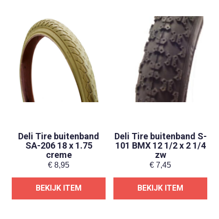
Deli Tire buitenband
Deli Tire buitenband S-
SA-206 18 x 1.75
101 BMX 12 1/2 x 2 1/4
creme
zw
€
8,95
€
7,45
BEKIJK ITEM
BEKIJK ITEM