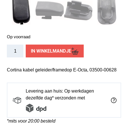
Op voorraad
Cortina
IN WINKELMANDJE
kabel
geleider
frame
Cortina kabel geleider/framedop E-Octa, 03500-00628
E-
Octa
zw
Levering aan huis: Op werkdagen
aantal
dezelfde dag* verzonden met
*mits voor 20:00 besteld