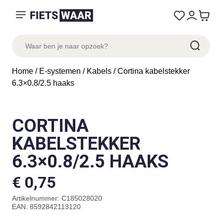
Home
/
E-systemen
/
Kabels
/ Cortina kabelstekker
6.3×0.8/2.5 haaks
CORTINA
KABELSTEKKER
6.3×0.8/2.5 HAAKS
€
0,75
Artikelnummer:
C185028020
EAN: 8592842113120