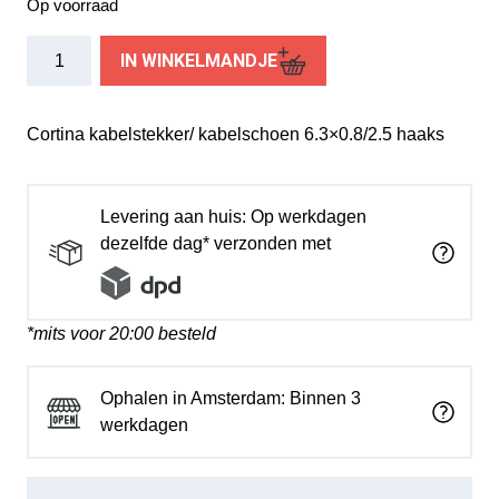
Op voorraad
Cortina
IN WINKELMANDJE
kabelstekker
6.3x0.8/2.5
haaks
Cortina kabelstekker/ kabelschoen 6.3×0.8/2.5 haaks
aantal
Levering aan huis: Op werkdagen
dezelfde dag* verzonden met
*mits voor 20:00 besteld
Ophalen in Amsterdam: Binnen 3
werkdagen