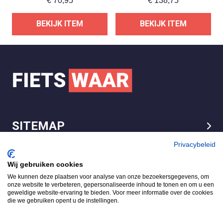
€
70,95
€
138,75
BEKIJK ITEM
BEKIJK ITEM
SITEMAP
LEGAL
Privacybeleid
Wij gebruiken cookies
We kunnen deze plaatsen voor analyse van onze bezoekersgegevens, om
FietsWaar.nl
onze website te verbeteren, gepersonaliseerde inhoud te tonen en om u een
4.7
geweldige website-ervaring te bieden. Voor meer informatie over de cookies
die we gebruiken opent u de instellingen.
Gebaseerd op 540 reviews