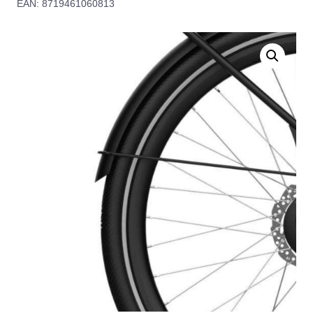
EAN: 8719461060813