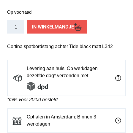
Op voorraad
Cortina
IN WINKELMANDJE
spatbordstang
achter
Tide
Cortina spatbordstang achter Tide black matt L342
black
matt
L342
Levering aan huis: Op werkdagen
aantal
dezelfde dag* verzonden met
*mits voor 20:00 besteld
Ophalen in Amsterdam: Binnen 3
werkdagen