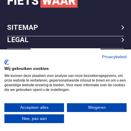
SITEMAP
LEGAL
Privacybeleid
FietsWaar.nl
4.7
Wij gebruiken cookies
Gebaseerd op 540 reviews
We kunnen deze plaatsen voor analyse van onze bezoekersgegevens, om
onze website te verbeteren, gepersonaliseerde inhoud te tonen en om u een
geweldige website-ervaring te bieden. Voor meer informatie over de cookies
Review ons op
die we gebruiken opent u de instellingen.
Accepteer alles
Weigeren
Nee, pas aan