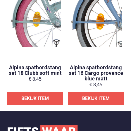
Alpina spatbordstang
Alpina spatbordstang
set 18 Clubb soft mint
set 16 Cargo provence
blue matt
€
8,45
€
8,45
BEKIJK ITEM
BEKIJK ITEM