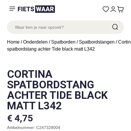
Home
/
Onderdelen
/
Spatborden
/
Spatbordstangen
/ Corti
spatbordstang achter Tide black matt L342
CORTINA
SPATBORDSTANG
ACHTER TIDE BLACK
MATT L342
€
4,75
Artikelnummer:
C247328004