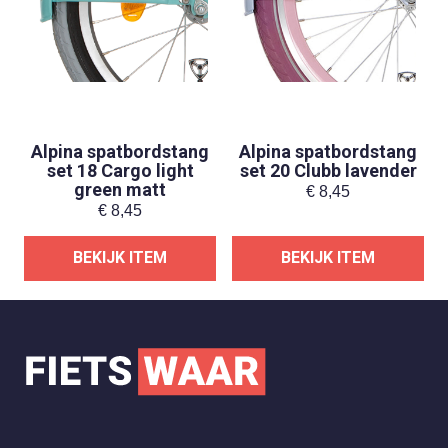
Alpina spatbordstang
Alpina spatbordstang
set 18 Cargo light
set 20 Clubb lavender
green matt
€
8,45
€
8,45
BEKIJK ITEM
BEKIJK ITEM