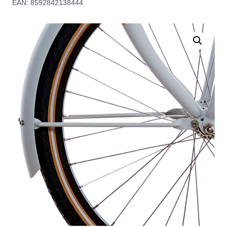
EAN: 8592842138444