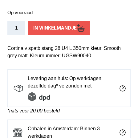
Op voorraad
Cortina
IN WINKELMANDJE
spatbordstang
voor
28
Cortina v spatb stang 28 U4 L 350mm kleur: Smooth
U4
grey matt. Kleurnummer: UGSW90040
smooth
grey
matt
Levering aan huis: Op werkdagen
aantal
dezelfde dag* verzonden met
*mits voor 20:00 besteld
Ophalen in Amsterdam: Binnen 3
werkdagen