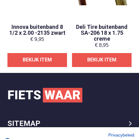
Innova buitenband 8
Deli Tire buitenband
1/2 x 2.00 -2135 zwart
SA-206 18 x 1.75
creme
€
9,95
€
8,95
BEKIJK ITEM
BEKIJK ITEM
SITEMAP
LEGAL
Privacybeleid