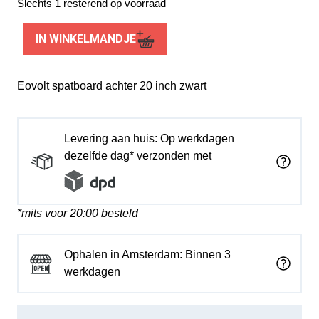
Slechts 1 resterend op voorraad
Eovolt
IN WINKELMANDJE
spatboard
achter
20
Eovolt spatboard achter 20 inch zwart
inch
zwart
aantal
Levering aan huis: Op werkdagen
dezelfde dag* verzonden met
*mits voor 20:00 besteld
Ophalen in Amsterdam: Binnen 3
werkdagen