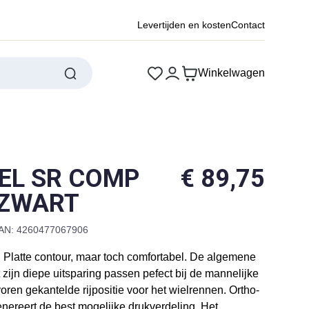
Levertijden en kosten
Contact
Winkelwagen
EL SR COMP
€
89,75
 ZWART
AN: 4260477067906
 Platte contour, maar toch comfortabel. De algemene
 zijn diepe uitsparing passen pefect bij de mannelijke
oren gekantelde rijpositie voor het wielrennen. Ortho-
genereert de best mogelijke drukverdeling. Het