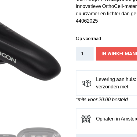
innovatieve OrthoCell-mater
duurzamer en lichter dan ge
44062025
Op voorraad
Ergon
IN WINKELMAN
zadel
SR
Comp
heren
Levering aan huis
M/L
verzonden met
zwart
*mits voor 20:00 besteld
aantal
Ophalen in Amste