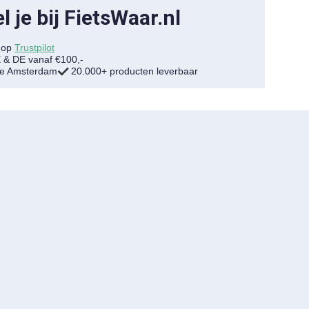
 je bij FietsWaar.nl
7 op
Trustpilot
E & DE vanaf €100,-
tje Amsterdam
20.000+ producten leverbaar