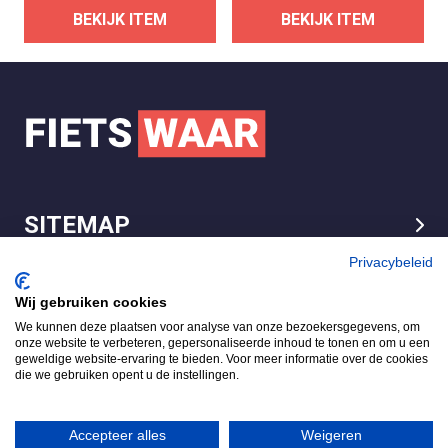
BEKIJK ITEM
BEKIJK ITEM
SITEMAP
LEGAL
Privacybeleid
Wij gebruiken cookies
We kunnen deze plaatsen voor analyse van onze bezoekersgegevens, om
FietsWaar.nl
onze website te verbeteren, gepersonaliseerde inhoud te tonen en om u een
4.7
geweldige website-ervaring te bieden. Voor meer informatie over de cookies
die we gebruiken opent u de instellingen.
Gebaseerd op 540 reviews
Review ons op
Accepteer alles
Weigeren