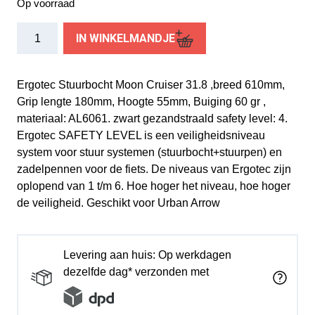
Op voorraad
Ergotec
IN WINKELMANDJE
stuurbocht
Moon
Cruiser
Ergotec Stuurbocht Moon Cruiser 31.8 ,breed 610mm,
31.8
Grip lengte 180mm, Hoogte 55mm, Buiging 60 gr ,
zwart
materiaal: AL6061. zwart gezandstraald safety level: 4.
zand
Ergotec SAFETY LEVEL is een veiligheidsniveau
aantal
system voor stuur systemen (stuurbocht+stuurpen) en
zadelpennen voor de fiets. De niveaus van Ergotec zijn
oplopend van 1 t/m 6. Hoe hoger het niveau, hoe hoger
de veiligheid. Geschikt voor Urban Arrow
Levering aan huis: Op werkdagen
dezelfde dag* verzonden met