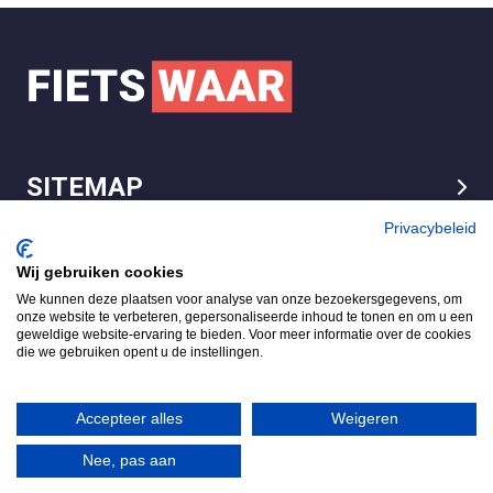
SITEMAP
LEGAL
Privacybeleid
Wij gebruiken cookies
We kunnen deze plaatsen voor analyse van onze bezoekersgegevens, om
FietsWaar.nl
onze website te verbeteren, gepersonaliseerde inhoud te tonen en om u een
4.7
geweldige website-ervaring te bieden. Voor meer informatie over de cookies
die we gebruiken opent u de instellingen.
Gebaseerd op 540 reviews
Review ons op
Accepteer alles
Weigeren
Nee, pas aan