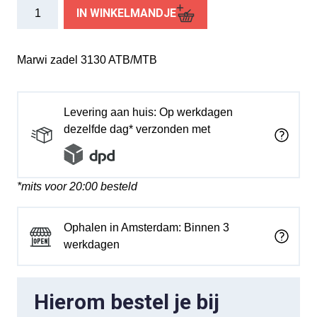
Marwi
IN WINKELMANDJE
zadel
3130
ATB/MTB
Marwi zadel 3130 ATB/MTB
zwart
aantal
Levering aan huis: Op werkdagen
dezelfde dag* verzonden met
*mits voor 20:00 besteld
Ophalen in Amsterdam: Binnen 3
werkdagen
Hierom bestel je bij