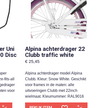
er Uni
Alpina achterdrager 22
.0 Disc
Clubb traffic white
€
25,45
uper
Alpina achterdrager model Alpina
-fits-all
Clubb. Kleur: Snow White. Geschikt
gedrager
voor frames in de maten: alle
oten voor
uitvoeringen Clubb met 22inch
wielmaat. Kleurnummer: RAL9016
BEKIJK ITEM