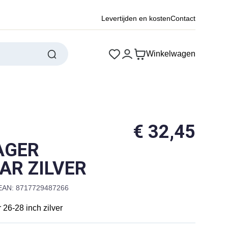
Levertijden en kosten
Contact
Winkelwagen
€
32,45
AGER
AR ZILVER
EAN: 8717729487266
 26-28 inch zilver