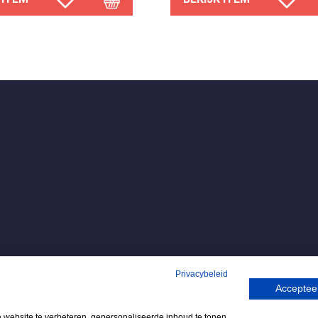
Privacybeleid
Accepteer
ebsite te verbeteren, gepersonaliseerde inhoud te tonen