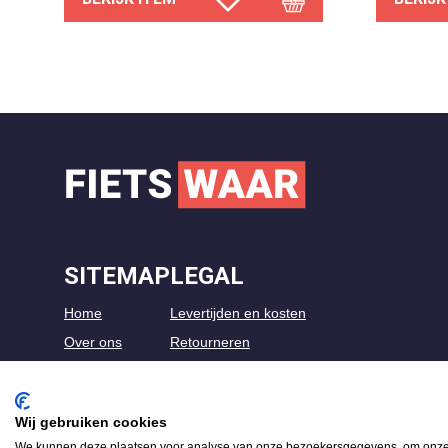
SITEMAP
LEGAL
Home
Levertijden en kosten
Over ons
Retourneren
Shop
Algemene voorwaarden
Kennisbank
Privacybeleid
Wij gebruiken cookies
Contact
Veelgestelde vragen
We kunnen deze plaatsen voor analyse van onze bezoekersgegevens, om onze w