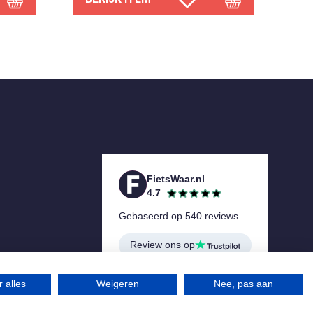
FietsWaar.nl
4.7
Gebaseerd op 540 reviews
Review ons op
 alles
Weigeren
Nee, pas aan