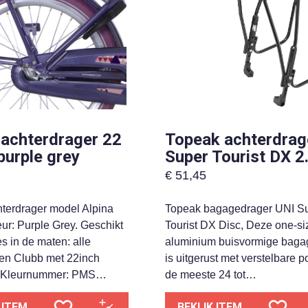
 achterdrager 22
Topeak achterdrag
purple grey
Super Tourist DX 2
€
51,45
hterdrager model Alpina
Topeak bagagedrager UNI S
ur: Purple Grey. Geschikt
Tourist DX Disc, Deze one-size
s in de maten: alle
aluminium buisvormige baga
gen Clubb met 22inch
is uitgerust met verstelbare p
. Kleurnummer: PMS…
de meeste 24 tot…
 ITEM
BEKIJK ITEM