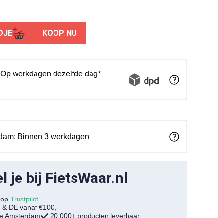
DJE
KOOP NU
: Op werkdagen dezelfde dag*
rdam: Binnen 3 werkdagen
 je bij FietsWaar.nl
7 op
Trustpilot
E & DE vanaf €100,-
tje Amsterdam
20.000+ producten leverbaar