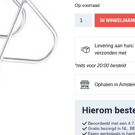
Op voorraad
Massload
IN WINKELMAN
achterdrager
verstelbaar
zilver
aantal
Levering aan huis
verzonden met
*mits voor 20:00 besteld
Ophalen in Amste
Hierom bestel
Beoordeeld met een 4.
Gratis bezorgd in NL, B
Eigen werkplaats in har