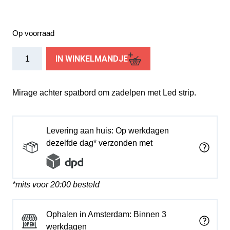
Op voorraad
Mirage
IN WINKELMANDJE
achter
spatbord
pvc
Mirage achter spatbord om zadelpen met Led strip.
om
zadelpen
met
Levering aan huis: Op werkdagen
Led
dezelfde dag* verzonden met
strip
aantal
*mits voor 20:00 besteld
Ophalen in Amsterdam: Binnen 3
werkdagen