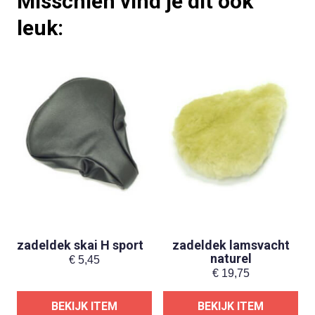
Misschien vind je dit ook
leuk:
zadeldek skai H sport
zadeldek lamsvacht
naturel
€
5,45
€
19,75
BEKIJK ITEM
BEKIJK ITEM