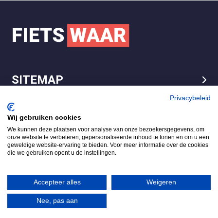
SITEMAP
LEGAL
Privacybeleid
Wij gebruiken cookies
We kunnen deze plaatsen voor analyse van onze bezoekersgegevens, om
FietsWaar.nl
onze website te verbeteren, gepersonaliseerde inhoud te tonen en om u een
4.7
geweldige website-ervaring te bieden. Voor meer informatie over de cookies
die we gebruiken opent u de instellingen.
Gebaseerd op 540 reviews
Review ons op
Accepteer alles
Weigeren
Nee, pas aan