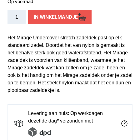
Op voorraad
Mirage
IN WINKELMANDJE
zadeldek
universeel
stretch
Het Mirage Undercover stretch zadeldek past op elk
nylon
standaard zadel. Doordat het van nylon is gemaakt is
zwart
het behalve sterk ook goed waterafstotend. Het Mirage
aantal
zadeldek is voorzien van klittenband, waarmee je het
Mirage zadeldek vast kan zetten om je zadel heen en
ook is het handig om het Mirage zadeldek onder je zadel
op te bergen. Het stretchnylon maakt dat het een dun en
plooibaar zadeldekje is.
Levering aan huis: Op werkdagen
dezelfde dag* verzonden met