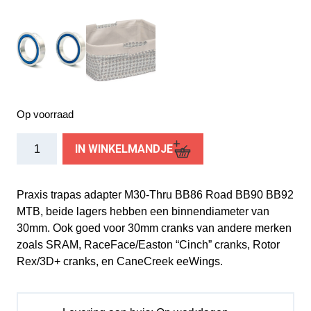
Op voorraad
Praxis
IN WINKELMANDJE
trapas
adapter
M30-
Praxis trapas adapter M30-Thru BB86 Road BB90 BB92
Thru
MTB, beide lagers hebben een binnendiameter van
BB86
30mm. Ook goed voor 30mm cranks van andere merken
Road
zoals SRAM, RaceFace/Easton “Cinch” cranks, Rotor
BB90
Rex/3D+ cranks, en CaneCreek eeWings.
BB92
MTB
aantal