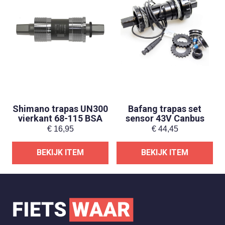
Shimano trapas UN300
Bafang trapas set
vierkant 68-115 BSA
sensor 43V Canbus
€
16,95
€
44,45
BEKIJK ITEM
BEKIJK ITEM