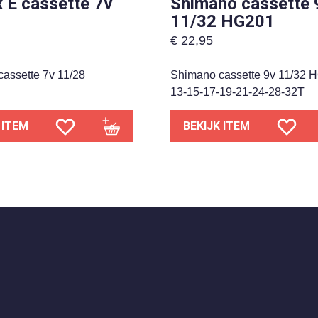
 E cassette 7v
Shimano cassette 
11/32 HG201
€
22,95
cassette 7v 11/28
Shimano cassette 9v 11/32 
13-15-17-19-21-24-28-32T
 ITEM
BEKIJK ITEM