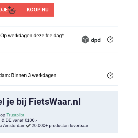
DJE
KOOP NU
: Op werkdagen dezelfde dag*
rdam: Binnen 3 werkdagen
 je bij FietsWaar.nl
7 op
Trustpilot
E & DE vanaf €100,-
tje Amsterdam
20.000+ producten leverbaar