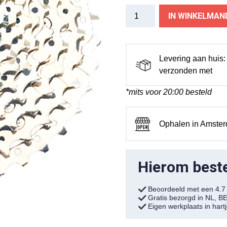
Primax
IN WINKELMAN
E
cassette
11v
11/42
Levering aan huis
aantal
verzonden met
*mits voor 20:00 besteld
Ophalen in Amste
Hierom bestel
Beoordeeld met een 4.
Gratis bezorgd in NL, B
Eigen werkplaats in har