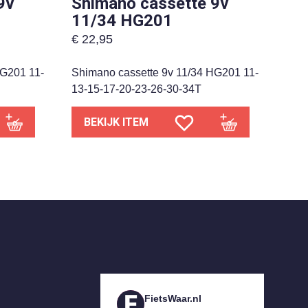
9v
Shimano cassette 9v
11/34 HG201
€
22,95
HG201 11-
Shimano cassette 9v 11/34 HG201 11-
13-15-17-20-23-26-30-34T
BEKIJK ITEM
FietsWaar.nl