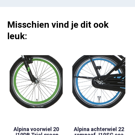
Misschien vind je dit ook
leuk:
Alpina voorwiel 20
Alpina achterwiel 22
J19DB Trial groen
remnaaf J19SG sea