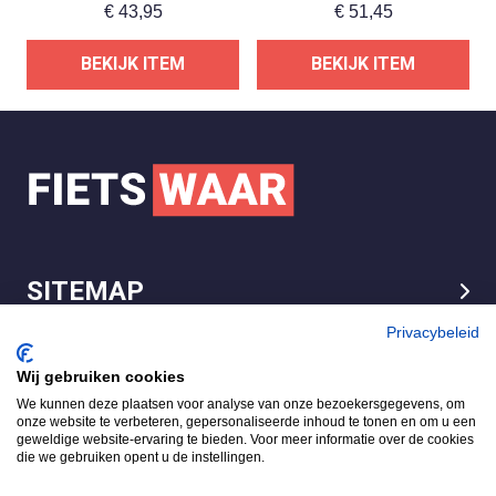
€
43,95
€
51,45
BEKIJK ITEM
BEKIJK ITEM
SITEMAP
LEGAL
Privacybeleid
Wij gebruiken cookies
We kunnen deze plaatsen voor analyse van onze bezoekersgegevens, om
FietsWaar.nl
onze website te verbeteren, gepersonaliseerde inhoud te tonen en om u een
4.7
geweldige website-ervaring te bieden. Voor meer informatie over de cookies
die we gebruiken opent u de instellingen.
Gebaseerd op 540 reviews