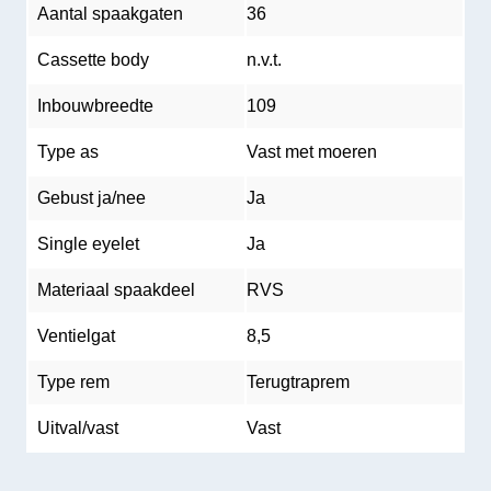
Aantal spaakgaten
36
Cassette body
n.v.t.
Inbouwbreedte
109
Type as
Vast met moeren
Gebust ja/nee
Ja
Single eyelet
Ja
Materiaal spaakdeel
RVS
Ventielgat
8,5
Type rem
Terugtraprem
Uitval/vast
Vast