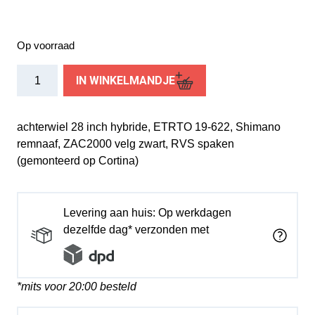
Op voorraad
Roland
IN WINKELMANDJE
achterwiel
28
Shimano
achterwiel 28 inch hybride, ETRTO 19-622, Shimano
RN
remnaaf, ZAC2000 velg zwart, RVS spaken
ZAC2000
(gemonteerd op Cortina)
zwart
RVS
spk
Levering aan huis: Op werkdagen
aantal
dezelfde dag* verzonden met
*mits voor 20:00 besteld