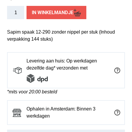
Sapim
IN WINKELMANDJE
spaak
12-
290
Sapim spaak 12-290 zonder nippel per stuk (Inhoud
z/nippel
verpakking 144 stuks)
(1
stuk)
aantal
Levering aan huis: Op werkdagen
dezelfde dag* verzonden met
*mits voor 20:00 besteld
Ophalen in Amsterdam: Binnen 3
werkdagen