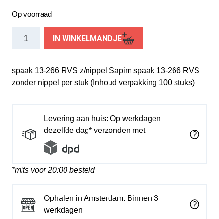
Op voorraad
Sapim
IN WINKELMANDJE
spaak
Leader
13-
spaak 13-266 RVS z/nippel Sapim spaak 13-266 RVS
266
zonder nippel per stuk (Inhoud verpakking 100 stuks)
RVS
z/nippel
(1
Levering aan huis: Op werkdagen
stuk)
dezelfde dag* verzonden met
aantal
*mits voor 20:00 besteld
Ophalen in Amsterdam: Binnen 3
werkdagen