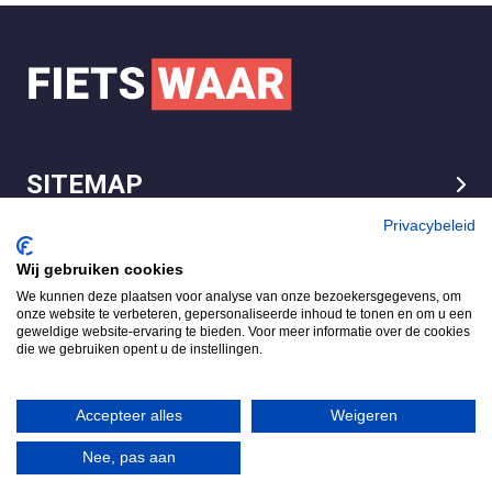
SITEMAP
LEGAL
Privacybeleid
Wij gebruiken cookies
We kunnen deze plaatsen voor analyse van onze bezoekersgegevens, om
FietsWaar.nl
onze website te verbeteren, gepersonaliseerde inhoud te tonen en om u een
4.7
geweldige website-ervaring te bieden. Voor meer informatie over de cookies
die we gebruiken opent u de instellingen.
Gebaseerd op 540 reviews
Review ons op
Accepteer alles
Weigeren
Nee, pas aan