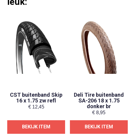
leuk:
CST buitenband Skip
Deli Tire buitenband
16 x 1.75 zw refl
SA-206 18 x 1.75
donker br
€
12,45
€
8,95
BEKIJK ITEM
BEKIJK ITEM