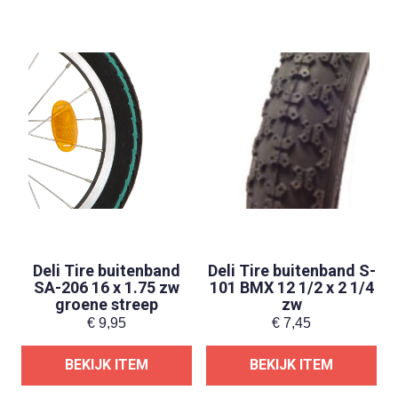
Deli Tire buitenband
Deli Tire buitenband S-
SA-206 16 x 1.75 zw
101 BMX 12 1/2 x 2 1/4
groene streep
zw
€
9,95
€
7,45
BEKIJK ITEM
BEKIJK ITEM