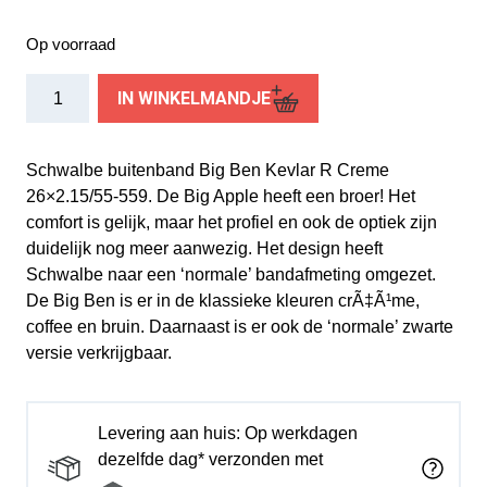
Op voorraad
Schwalbe
IN WINKELMANDJE
buitenband
Big
Ben
Schwalbe buitenband Big Ben Kevlar R Creme
K-
26×2.15/55-559. De Big Apple heeft een broer! Het
Guard
comfort is gelijk, maar het profiel en ook de optiek zijn
26
duidelijk nog meer aanwezig. Het design heeft
x
Schwalbe naar een ‘normale’ bandafmeting omgezet.
2.15
De Big Ben is er in de klassieke kleuren crÃ‡Ã¹me,
creme
coffee en bruin. Daarnaast is er ook de ‘normale’ zwarte
refl
versie verkrijgbaar.
aantal
Levering aan huis: Op werkdagen
dezelfde dag* verzonden met