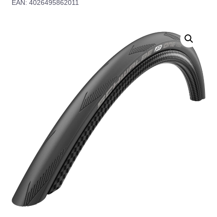
EAN: 4026495862011