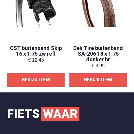
CST buitenband Skip
Deli Tire buitenband
16 x 1.75 zw refl
SA-206 18 x 1.75
donker br
€
12,45
€
8,95
BEKIJK ITEM
BEKIJK ITEM