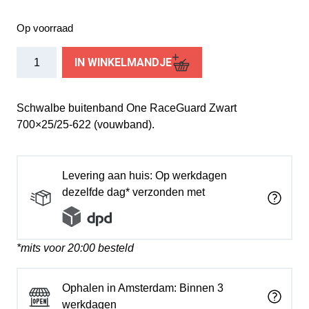
Op voorraad
Schwalbe
IN WINKELMANDJE
buitenband
One
R-
Schwalbe buitenband One RaceGuard Zwart
Guard
700×25/25-622 (vouwband).
700
x
25
Levering aan huis: Op werkdagen
zw
dezelfde dag* verzonden met
vouw
aantal
*mits voor 20:00 besteld
Ophalen in Amsterdam: Binnen 3
werkdagen