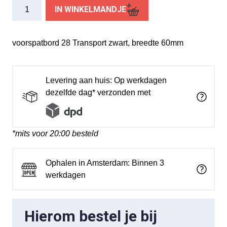
spatbord
IN WINKELMANDJE
voor
28
Transp
voorspatbord 28 Transport zwart, breedte 60mm
zwart
aantal
Levering aan huis: Op werkdagen
dezelfde dag* verzonden met
*mits voor 20:00 besteld
Ophalen in Amsterdam: Binnen 3
werkdagen
Hierom bestel je bij