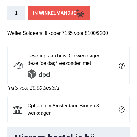
Weller
IN WINKELMANDJE
Soldeerstift
koper
7135
Weller Soldeerstift koper 7135 voor 8100/9200
aantal
Levering aan huis: Op werkdagen
dezelfde dag* verzonden met
*mits voor 20:00 besteld
Ophalen in Amsterdam: Binnen 3
werkdagen