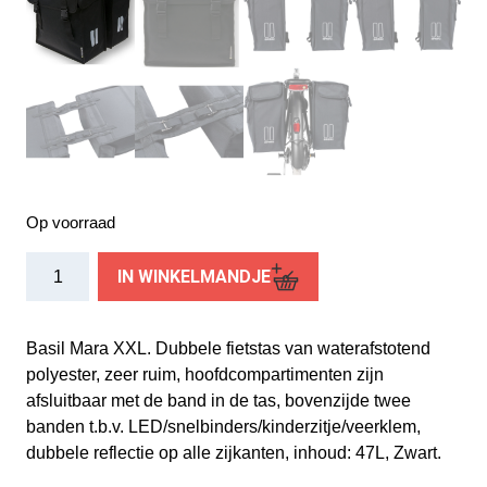
Op voorraad
Basil
IN WINKELMANDJE
fietstas
dubbel
Mara
Basil Mara XXL. Dubbele fietstas van waterafstotend
XXL
polyester, zeer ruim, hoofdcompartimenten zijn
zwart
afsluitbaar met de band in de tas, bovenzijde twee
47L
banden t.b.v. LED/snelbinders/kinderzitje/veerklem,
aantal
dubbele reflectie op alle zijkanten, inhoud: 47L, Zwart.