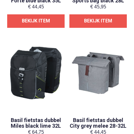
Forte blue black 35L
Sports bag black 28L
€
44,45
€
45,95
BEKIJK ITEM
BEKIJK ITEM
Basil fietstas dubbel
Basil fietstas dubbel
Miles black lime 32L
City grey melee 28-32L
€
64,75
€
44,45