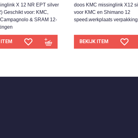
nglink X 12 NR EPT silver
doos KMC missinglink X12 sil
2) Geschikt voor: KMC,
voor KMC en Shimano 12
 Campagnolo & SRAM 12-
speed.werkplaats verpakking
tingen
 ITEM
BEKIJK ITEM