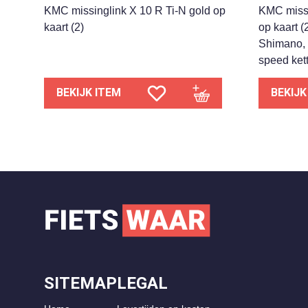
KMC missinglink X 10 R Ti-N gold op
KMC missi
kaart (2)
op kaart (
Shimano,
speed ket
BEKIJK ITEM
BEKIJK
SITEMAP
LEGAL