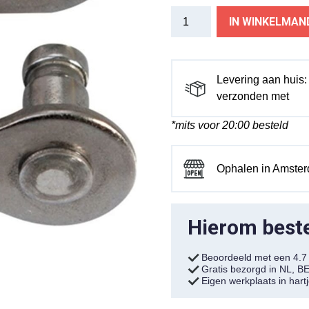
ds
IN WINKELMAN
KMC
snap
on
schakel
Levering aan huis
3/32
verzonden met
narrow
*mits voor 20:00 besteld
EPT
aantal
Ophalen in Amste
Hierom bestel
Beoordeeld met een 4.
Gratis bezorgd in NL, B
Eigen werkplaats in har