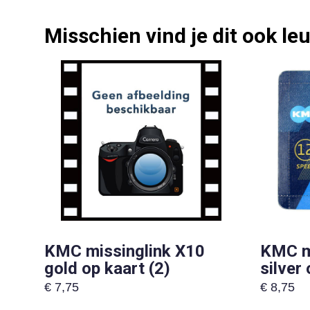
Misschien vind je dit ook leu
KMC missinglink X10
KMC m
gold op kaart (2)
silver 
€
7,75
€
8,75