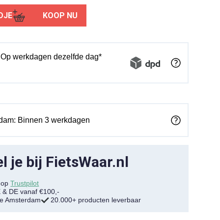
DJE
KOOP NU
: Op werkdagen dezelfde dag*
rdam: Binnen 3 werkdagen
 je bij FietsWaar.nl
7 op
Trustpilot
E & DE vanaf €100,-
tje Amsterdam
20.000+ producten leverbaar