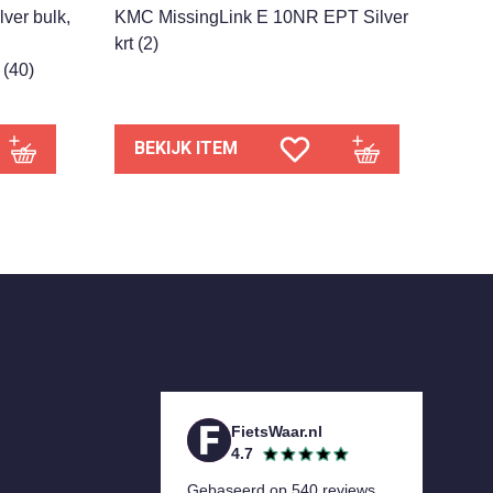
ver bulk,
KMC MissingLink E 10NR EPT Silver
krt (2)
 (40)
BEKIJK ITEM
FietsWaar.nl
4.7
Gebaseerd op 540 reviews