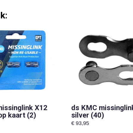
k:
issinglink X12
ds KMC missinglin
op kaart (2)
silver (40)
€
93,95