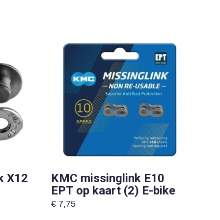
k X12
KMC missinglink E10
EPT op kaart (2) E-bike
€
7,75