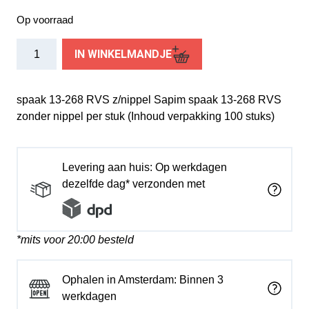
Op voorraad
Sapim
IN WINKELMANDJE
spaak
Leader
13-
spaak 13-268 RVS z/nippel Sapim spaak 13-268 RVS
268
zonder nippel per stuk (Inhoud verpakking 100 stuks)
RVS
z/nippel
(1
Levering aan huis: Op werkdagen
stuk)
dezelfde dag* verzonden met
aantal
*mits voor 20:00 besteld
Ophalen in Amsterdam: Binnen 3
werkdagen