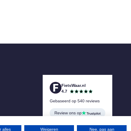
FietsWaar.nl
4.7
Gebaseerd op 540 reviews
Review ons op
 alles
Weigeren
Nee, pas aan