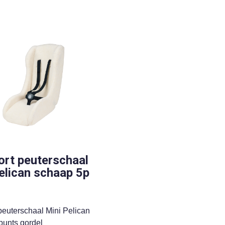
ort peuterschaal
elican schaap 5p
peuterschaal Mini Pelican
punts gordel