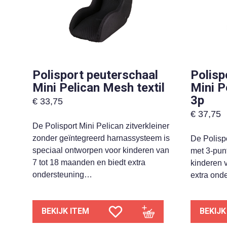
Polisport peuterschaal
Polisp
Mini Pelican Mesh textil
Mini P
3p
€
33,75
€
37,75
De Polisport Mini Pelican zitverkleiner
zonder geïntegreerd harnassysteem is
De Polispo
speciaal ontworpen voor kinderen van
met 3-punt
7 tot 18 maanden en biedt extra
kinderen 
ondersteuning…
extra onde
BEKIJK ITEM
BEKIJK