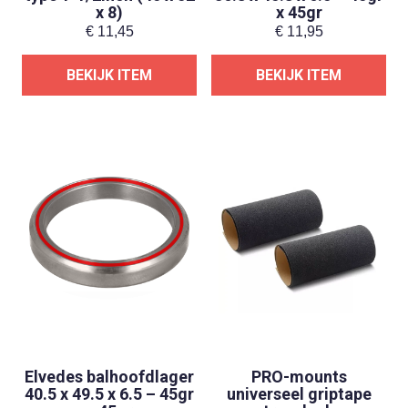
x 8)
x 45gr
€
11,45
€
11,95
BEKIJK ITEM
BEKIJK ITEM
Elvedes balhoofdlager
PRO-mounts
40.5 x 49.5 x 6.5 – 45gr
universeel griptape