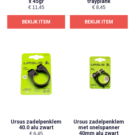
x 45gr
trayplank
€
11,45
€
8,45
BEKIJK ITEM
BEKIJK ITEM
Ursus zadelpenklem
Ursus zadelpenklem
40.0 alu zwart
met snelspanner
40mm alu zwart
€
6,45