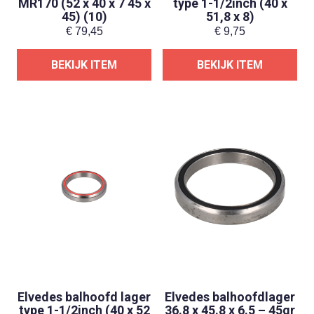
MR170 (52 x 40 x 7 45 x
type 1-1/2inch (40 x
45) (10)
51,8 x 8)
€
79,45
€
9,75
BEKIJK ITEM
BEKIJK ITEM
Elvedes balhoofd lager
Elvedes balhoofdlager
type 1-1/2inch (40 x 52
36.8 x 45.8 x 6.5 – 45gr